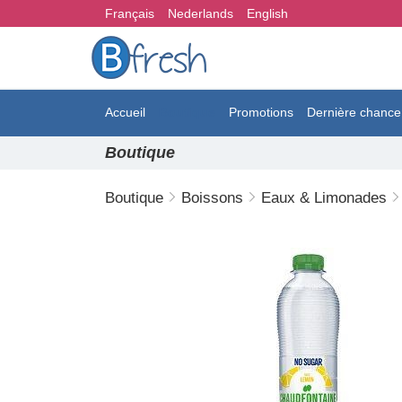
Français
Nederlands
English
Accueil
Boutique
Promotions
Dernière chance
Boutique
Boutique
Boissons
Eaux & Limonades