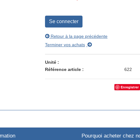
Se connecter
Retour à la page précédente
Terminer vos achats
Unité
Référence article
622
Enregistrer
rmation
Pourquoi acheter chez n