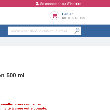
Se connecter
ou
S'inscrire
Panier
(0)
-
0,00 €
HTVA
on 500 ml
, veuillez vous connecter.
 invité à créer votre compte.