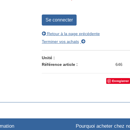
Se connecter
Retour à la page précédente
Terminer vos achats
Unité
Référence article
646
Enregistrer
rmation
Pourquoi acheter chez n