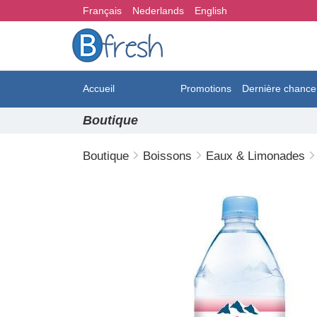
Français
Nederlands
English
Accueil
Boutique
Promotions
Dernière chance
Boutique
Boutique
Boissons
Eaux & Limonades