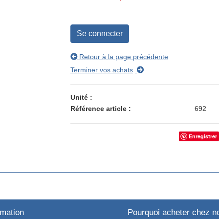
Se connecter
Retour à la page précédente
Terminer vos achats
Unité
Référence article
692
Enregistrer
rmation
Pourquoi acheter chez n