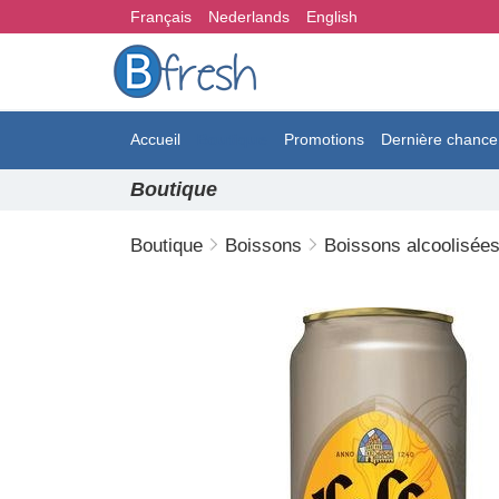
Français
Nederlands
English
Accueil
Boutique
Promotions
Dernière chance
Boutique
Boutique
Boissons
Boissons alcoolisée